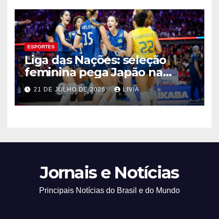
ESPORTES
Liga das Nações: seleção
feminina pega Japão na
quarta em 1º mata-mata
21 DE JULHO DE 2026
LIVIA
Jornais e Notícias
Principais Notícias do Brasil e do Mundo