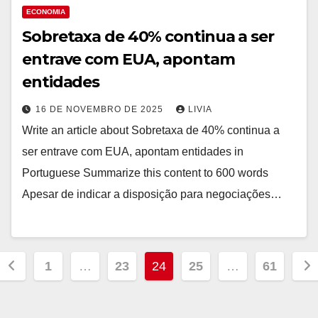
ECONOMIA
Sobretaxa de 40% continua a ser
entrave com EUA, apontam
entidades
16 DE NOVEMBRO DE 2025
LIVIA
Write an article about Sobretaxa de 40% continua a
ser entrave com EUA, apontam entidades in
Portuguese Summarize this content to 600 words
Apesar de indicar a disposição para negociações…
Paginação
1
…
23
24
25
…
61
de