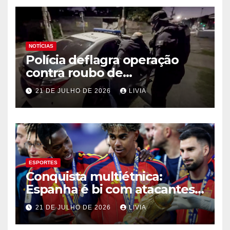
NOTÍCIAS
Polícia deflagra operação
contra roubo de
medicamentos oncológicos
21 DE JULHO DE 2026
LIVIA
ESPORTES
Conquista multiétnica:
Espanha é bi com atacantes
filhos de imigrantes
21 DE JULHO DE 2026
LIVIA