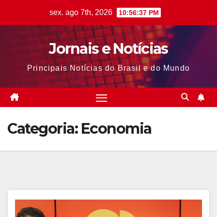
Skip
sex. ago 7th, 2026
10:56:38 PM
to
content
Jornais e Notícias
Principais Notícias do Brasil e do Mundo
Categoria:
Economia