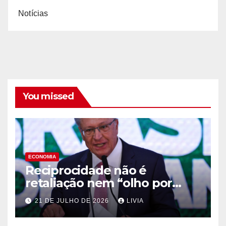
Notícias
You missed
ECONOMIA
Reciprocidade não é
retaliação nem “olho por
olho”, diz Alckmin
21 DE JULHO DE 2026
LIVIA