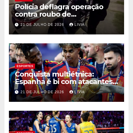
Polícia deflagra operação
contra roubo de
medicamentos oncológicos
21 DE JULHO DE 2026
LIVIA
ESPORTES
Conquista multiétnica:
Espanha é bi com atacantes
filhos de imigrantes
21 DE JULHO DE 2026
LIVIA