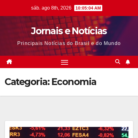
Skip
sáb. ago 8th, 2026
10:05:05 AM
to
content
Jornais e Notícias
Principais Notícias do Brasil e do Mundo
Categoria:
Economia