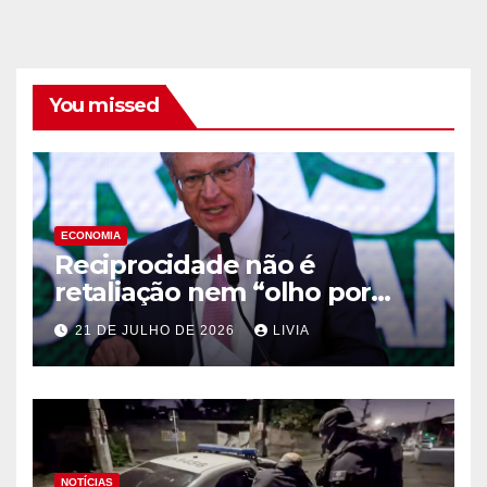
You missed
ECONOMIA
Reciprocidade não é
retaliação nem “olho por
olho”, diz Alckmin
21 DE JULHO DE 2026
LIVIA
NOTÍCIAS