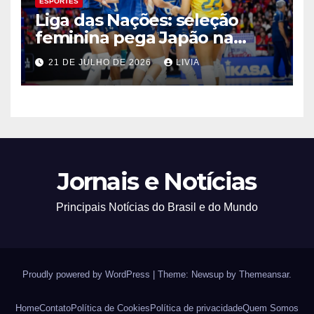
ESPORTES
Liga das Nações: seleção
feminina pega Japão na
quarta em 1º mata-mata
21 DE JULHO DE 2026
LIVIA
Jornais e Notícias
Principais Notícias do Brasil e do Mundo
Proudly powered by WordPress
|
Theme: Newsup by
Themeansar
.
Home
Contato
Política de Cookies
Política de privacidade
Quem Somos