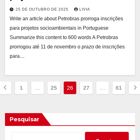
25 DE OUTUBRO DE 2025
LIVIA
Write an article about Petrobras prorroga inscrições
para projetos socioambientais in Portuguese
Summarize this content to 600 words A Petrobras
prorrogou até 11 de novembro o prazo de inscrições
para…
Paginação
1
…
25
26
27
…
61
de
posts
Pesquisar