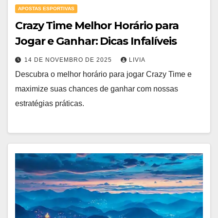
APOSTAS ESPORTIVAS
Crazy Time Melhor Horário para
Jogar e Ganhar: Dicas Infalíveis
14 DE NOVEMBRO DE 2025
LIVIA
Descubra o melhor horário para jogar Crazy Time e
maximize suas chances de ganhar com nossas
estratégias práticas.