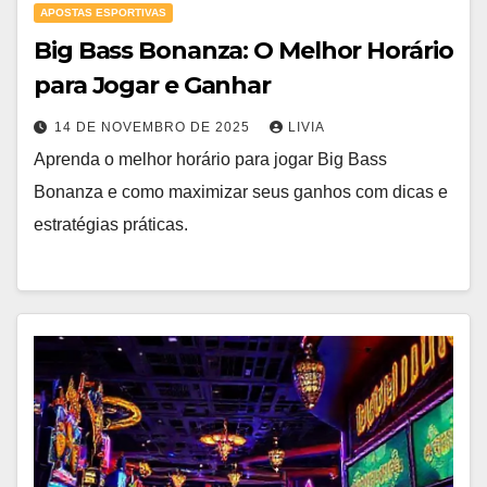
APOSTAS ESPORTIVAS
Big Bass Bonanza: O Melhor Horário
para Jogar e Ganhar
14 DE NOVEMBRO DE 2025
LIVIA
Aprenda o melhor horário para jogar Big Bass
Bonanza e como maximizar seus ganhos com dicas e
estratégias práticas.