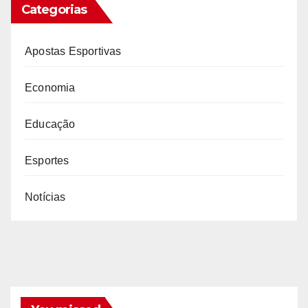
Categorias
Apostas Esportivas
Economia
Educação
Esportes
Notícias