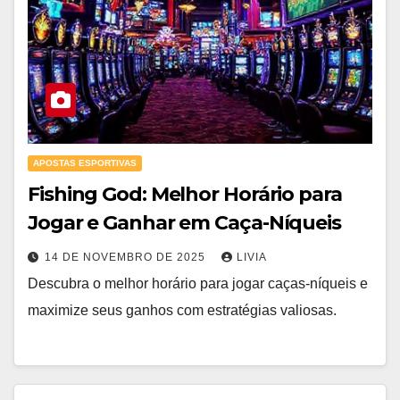
APOSTAS ESPORTIVAS
Fishing God: Melhor Horário para
Jogar e Ganhar em Caça-Níqueis
14 DE NOVEMBRO DE 2025
LIVIA
Descubra o melhor horário para jogar caças-níqueis e
maximize seus ganhos com estratégias valiosas.