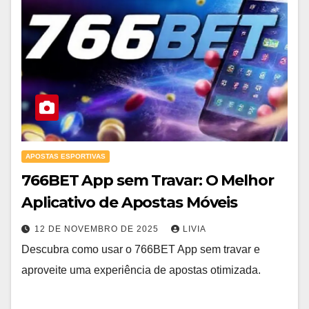
APOSTAS ESPORTIVAS
766BET App sem Travar: O Melhor
Aplicativo de Apostas Móveis
12 DE NOVEMBRO DE 2025
LIVIA
Descubra como usar o 766BET App sem travar e
aproveite uma experiência de apostas otimizada.