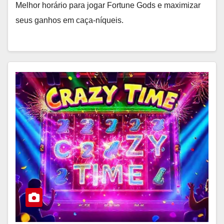
Melhor horário para jogar Fortune Gods e maximizar
seus ganhos em caça-níqueis.