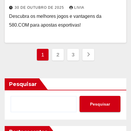
30 DE OUTUBRO DE 2025
LIVIA
Descubra os melhores jogos e vantagens da
580.COM para apostas esportivas!
Paginação
1
2
3
de
posts
Pesquisar
Pesquisar