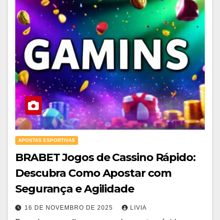
APOSTAS ESPORTIVAS
BRABET Jogos de Cassino Rápido:
Descubra Como Apostar com
Segurança e Agilidade
16 DE NOVEMBRO DE 2025
LIVIA