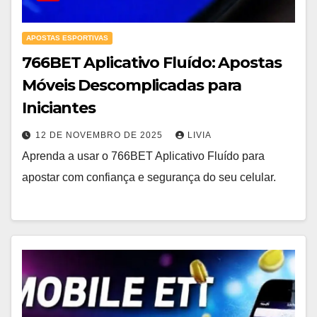
APOSTAS ESPORTIVAS
766BET Aplicativo Fluído: Apostas
Móveis Descomplicadas para
Iniciantes
12 DE NOVEMBRO DE 2025
LIVIA
Aprenda a usar o 766BET Aplicativo Fluído para
apostar com confiança e segurança do seu celular.