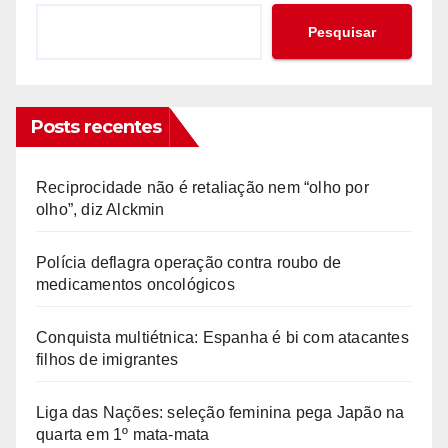
Pesquisar
Posts recentes
Reciprocidade não é retaliação nem “olho por
olho”, diz Alckmin
Polícia deflagra operação contra roubo de
medicamentos oncológicos
Conquista multiétnica: Espanha é bi com atacantes
filhos de imigrantes
Liga das Nações: seleção feminina pega Japão na
quarta em 1º mata-mata