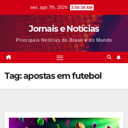
Skip
sex. ago 7th, 2026
3:00:39 AM
to
content
Jornais e Notícias
Principais Notícias do Brasil e do Mundo
Tag:
apostas em futebol