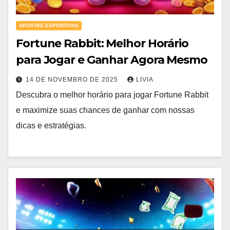
APOSTAS ESPORTIVAS
Fortune Rabbit: Melhor Horário
para Jogar e Ganhar Agora Mesmo
14 DE NOVEMBRO DE 2025
LIVIA
Descubra o melhor horário para jogar Fortune Rabbit
e maximize suas chances de ganhar com nossas
dicas e estratégias.