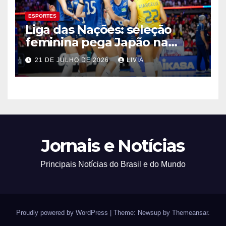
ESPORTES
Liga das Nações: seleção
feminina pega Japão na
quarta em 1º mata-mata
21 DE JULHO DE 2026
LIVIA
Jornais e Notícias
Principais Notícias do Brasil e do Mundo
Proudly powered by WordPress
|
Theme: Newsup by
Themeansar
.