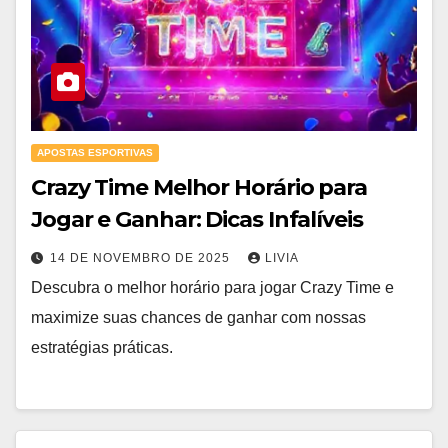
APOSTAS ESPORTIVAS
Crazy Time Melhor Horário para
Jogar e Ganhar: Dicas Infalíveis
14 DE NOVEMBRO DE 2025
LIVIA
Descubra o melhor horário para jogar Crazy Time e
maximize suas chances de ganhar com nossas
estratégias práticas.