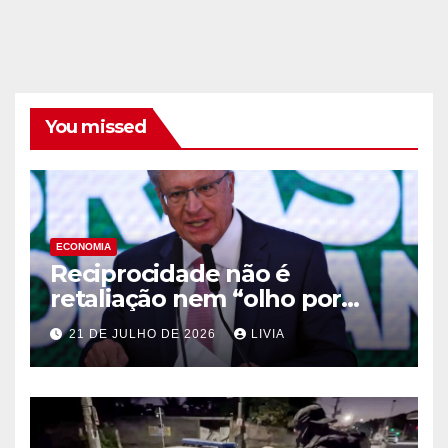
You missed
ECONOMIA
Reciprocidade não é
retaliação nem “olho por
olho”, diz Alckmin
21 DE JULHO DE 2026
LIVIA