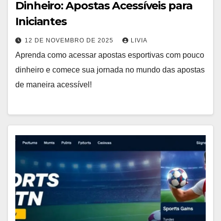
Dinheiro: Apostas Acessíveis para
Iniciantes
12 DE NOVEMBRO DE 2025
LIVIA
Aprenda como acessar apostas esportivas com pouco
dinheiro e comece sua jornada no mundo das apostas
de maneira acessível!