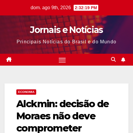
Skip
dom. ago 9th, 2026
2:32:20 PM
to
content
Jornais e Notícias
Principais Notícias do Brasil e do Mundo
ECONOMIA
Alckmin: decisão de
Moraes não deve
comprometer