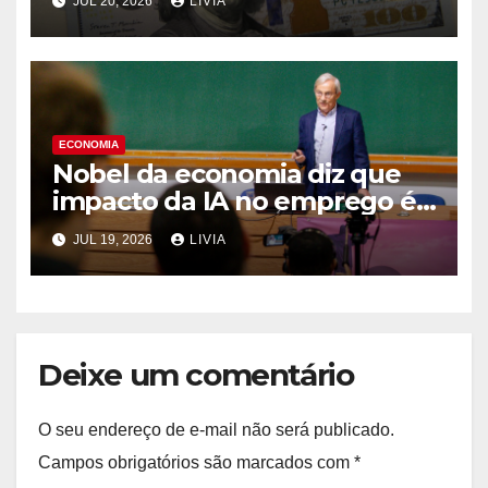
JUL 20, 2026
LIVIA
ECONOMIA
Nobel da economia diz que
impacto da IA no emprego é
superestimado
JUL 19, 2026
LIVIA
Deixe um comentário
O seu endereço de e-mail não será publicado.
Campos obrigatórios são marcados com
*