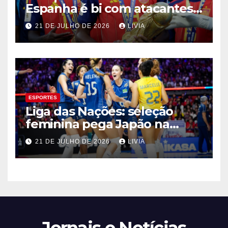
Espanha é bi com atacantes
filhos de imigrantes
21 DE JULHO DE 2026
LIVIA
ESPORTES
Liga das Nações: seleção
feminina pega Japão na
quarta em 1º mata-mata
21 DE JULHO DE 2026
LIVIA