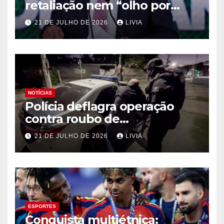
retaliação nem “olho por
olho”, diz Alckmin
21 DE JULHO DE 2026
LIVIA
NOTÍCIAS
Polícia deflagra operação
contra roubo de
medicamentos oncológicos
21 DE JULHO DE 2026
LIVIA
ESPORTES
Conquista multiétnica: