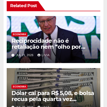
Related Post
ECONOMIA
Reciprocidade não é
retaliação nem “olho por
olho”, diz Alckmin
JUL 21, 2026
LIVIA
ECONOMIA
Dólar cai para R$ 5,08, e bolsa
recua pela quarta vez
consecutiva