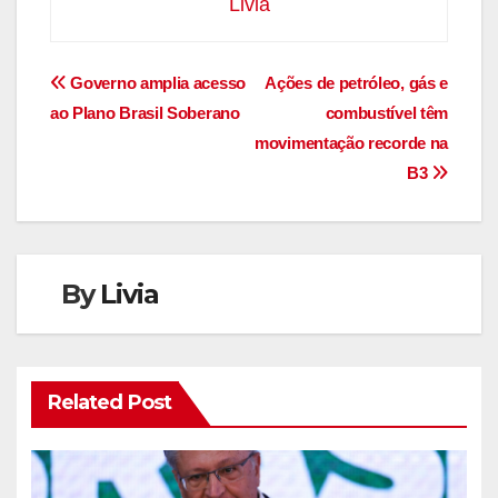
Livia
Navegação
Governo amplia acesso
Ações de petróleo, gás e
ao Plano Brasil Soberano
combustível têm
de
movimentação recorde na
Post
B3
By
Livia
Related Post