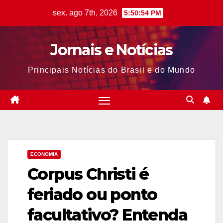
Skip
sex. ago 7th, 2026
5:50:55 PM
to
content
Jornais e Notícias
Principais Notícias do Brasil e do Mundo
ECONOMIA
Corpus Christi é
feriado ou ponto
facultativo? Entenda