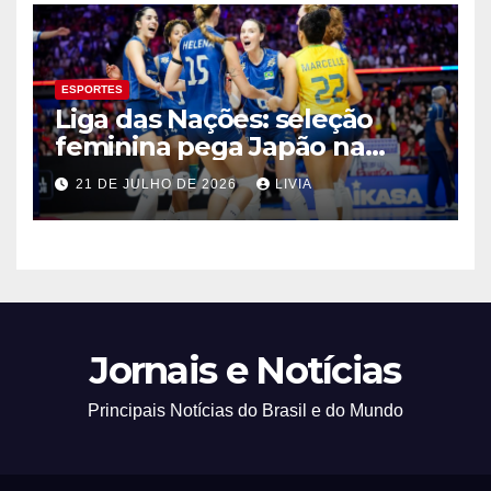
ESPORTES
Liga das Nações: seleção
feminina pega Japão na
quarta em 1º mata-mata
21 DE JULHO DE 2026
LIVIA
Jornais e Notícias
Principais Notícias do Brasil e do Mundo