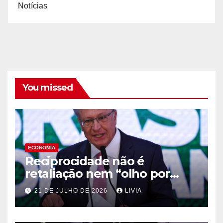
Notícias
You missed
ECONOMIA
Reciprocidade não é
retaliação nem “olho por
olho”, diz Alckmin
21 DE JULHO DE 2026
LIVIA