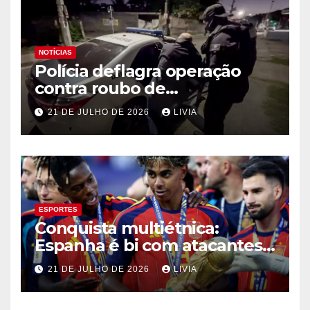
NOTÍCIAS
Polícia deflagra operação
contra roubo de
medicamentos oncológicos
21 DE JULHO DE 2026
LIVIA
ESPORTES
Conquista multiétnica:
Espanha é bi com atacantes
filhos de imigrantes
21 DE JULHO DE 2026
LIVIA