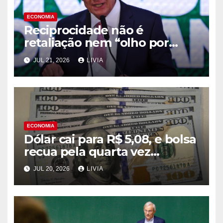
ECONOMIA
Reciprocidade não é
retaliação nem “olho por
olho”, diz Alckmin
JUL 21, 2026
LIVIA
ECONOMIA
Dólar cai para R$ 5,08, e bolsa
recua pela quarta vez
consecutiva
JUL 20, 2026
LIVIA