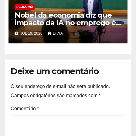
ECONOMIA
Nobel da economia diz que
impacto da IA no emprego é
superestimado
JUL 19, 2026
LIVIA
Deixe um comentário
O seu endereço de e-mail não será publicado.
Campos obrigatórios são marcados com
*
Comentário
*