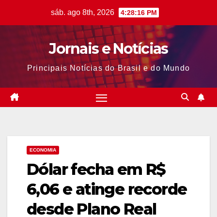
Skip
sáb. ago 8th, 2026
4:28:17 PM
to
content
Jornais e Notícias
Principais Notícias do Brasil e do Mundo
ECONOMIA
Dólar fecha em R$
6,06 e atinge recorde
desde Plano Real