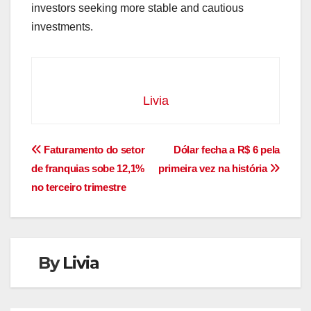
investors seeking more stable and cautious
investments.
Livia
Navegação
Faturamento do setor
Dólar fecha a R$ 6 pela
de franquias sobe 12,1%
primeira vez na história
de
no terceiro trimestre
Post
By
Livia