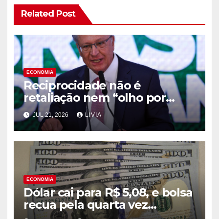
Related Post
ECONOMIA
Reciprocidade não é
retaliação nem “olho por
olho”, diz Alckmin
JUL 21, 2026
LIVIA
ECONOMIA
Dólar cai para R$ 5,08, e bolsa
recua pela quarta vez
consecutiva