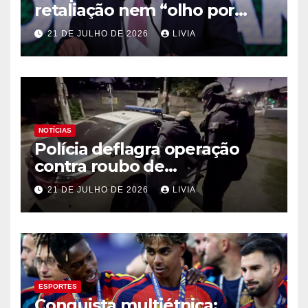
retaliação nem “olho por
olho”, diz Alckmin
21 DE JULHO DE 2026
LIVIA
NOTÍCIAS
Polícia deflagra operação
contra roubo de
medicamentos oncológicos
21 DE JULHO DE 2026
LIVIA
ESPORTES
Conquista multiétnica: