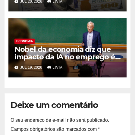
JUL 20, 2026
LIVIA
ECONOMIA
Nobel da economia diz que
impacto da IA no emprego é
superestimado
JUL 19, 2026
LIVIA
Deixe um comentário
O seu endereço de e-mail não será publicado.
Campos obrigatórios são marcados com
*