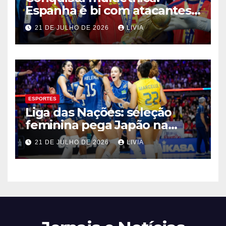
Espanha é bi com atacantes
filhos de imigrantes
21 DE JULHO DE 2026
LIVIA
ESPORTES
Liga das Nações: seleção
feminina pega Japão na
quarta em 1º mata-mata
21 DE JULHO DE 2026
LIVIA