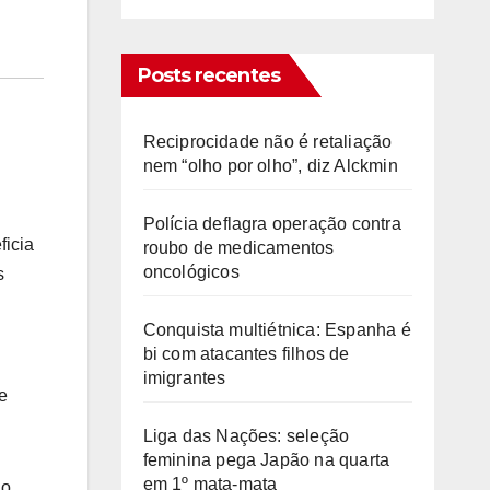
Posts recentes
Reciprocidade não é retaliação
nem “olho por olho”, diz Alckmin
Polícia deflagra operação contra
ficia
roubo de medicamentos
oncológicos
s
Conquista multiétnica: Espanha é
bi com atacantes filhos de
imigrantes
e
Liga das Nações: seleção
feminina pega Japão na quarta
em 1º mata-mata
do