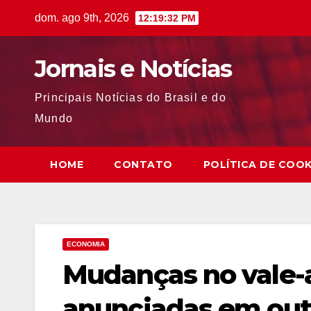
Skip
dom. ago 9th, 2026
12:19:33 PM
to
content
Jornais e Notícias
Principais Notícias do Brasil e do
Mundo
HOME
CONTATO
POLÍTICA DE COOK
ECONOMIA
Mudanças no vale-
anunciadas em ou