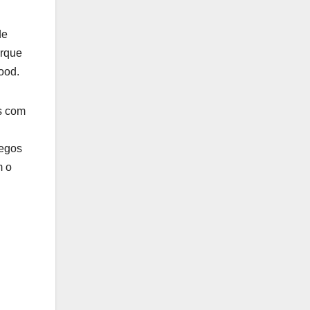
de
orque
ood.
s com
regos
m o