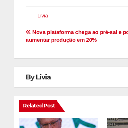
Livia
Navegação
Nova plataforma chega ao pré-sal e p
aumentar produção em 20%
de
Post
By
Livia
Related Post