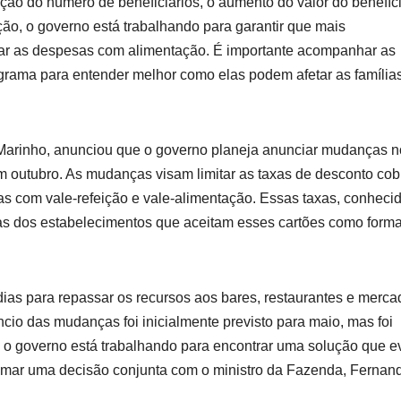
iação do número de beneficiários, o aumento do valor do benefíc
ão, o governo está trabalhando para garantir que mais
gar as despesas com alimentação. É importante acompanhar as
grama para entender melhor como elas podem afetar as família
z Marinho, anunciou que o governo planeja anunciar mudanças n
 outubro. As mudanças visam limitar as taxas de desconto co
s com vale-refeição e vale-alimentação. Essas taxas, conheci
s dos estabelecimentos que aceitam esses cartões como form
as para repassar os recursos aos bares, restaurantes e merca
cio das mudanças foi inicialmente previsto para maio, mas foi
e o governo está trabalhando para encontrar uma solução que ev
tomar uma decisão conjunta com o ministro da Fazenda, Fernan