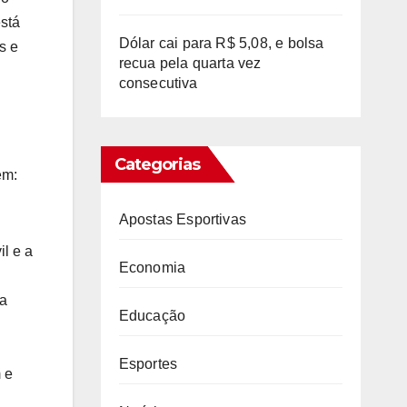
stá
Dólar cai para R$ 5,08, e bolsa
s e
recua pela quarta vez
consecutiva
Categorias
em:
Apostas Esportivas
il e a
Economia
 a
Educação
Esportes
 e