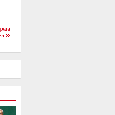
 para
ico