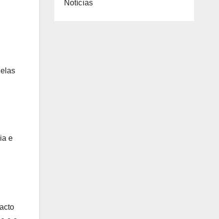
Notícias
uelas
ia e
acto