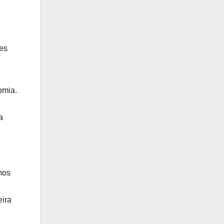
ões
omia.
a
mos
eira