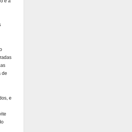
io e a
s
o
bradas
das
a de
dos, e
ite
do