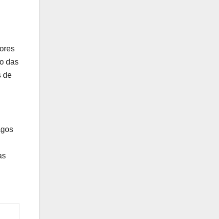
dores
ão das
s de
agos
as