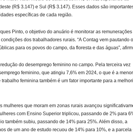
deste (R$ 3.147) e Sul (R$ 3.147). Esses dados são importante
idades específicas de cada região.
ues Pinto, o objetivo do anuário é monitorar as remunerações
s condições dos trabalhadores rurais. “A Contag vem pautando 
 públicas para os povos do campo, da floresta e das águas”, afir
 redução do desemprego feminino no campo. Pela terceira vez
semprego feminino, que atingiu 7,6% em 2024, o que é a menor
e trabalho feminina também é um fator importante para a melhor
as mulheres que moram em zonas rurais avançou significativam
ulheres com Ensino Superior triplicou, passando de 2% para 6
dio também subiu, passando de 14% para 25%. Além disso, a
nos de um ano de estudo recuou de 14% para 10%, e a parcela