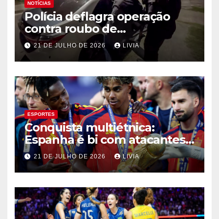
NOTÍCIAS
Polícia deflagra operação
contra roubo de
medicamentos oncológicos
21 DE JULHO DE 2026
LIVIA
ESPORTES
Conquista multiétnica:
Espanha é bi com atacantes
filhos de imigrantes
21 DE JULHO DE 2026
LIVIA