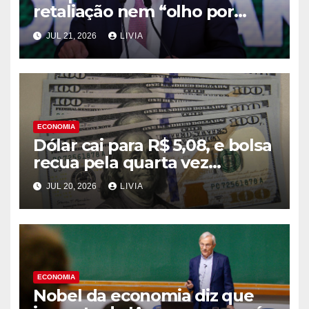
retaliação nem “olho por
olho”, diz Alckmin
JUL 21, 2026
LIVIA
ECONOMIA
Dólar cai para R$ 5,08, e bolsa
recua pela quarta vez
consecutiva
JUL 20, 2026
LIVIA
ECONOMIA
Nobel da economia diz que