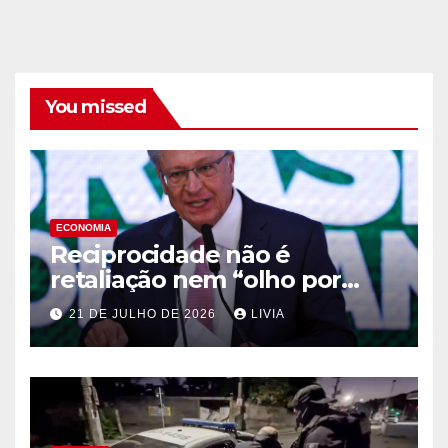
You missed
ECONOMIA
Reciprocidade não é
retaliação nem “olho por
olho”, diz Alckmin
21 DE JULHO DE 2026
LIVIA