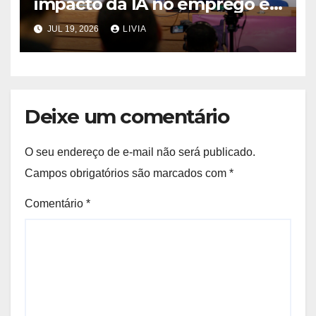
impacto da IA no emprego é
superestimado
JUL 19, 2026
LIVIA
Deixe um comentário
O seu endereço de e-mail não será publicado.
Campos obrigatórios são marcados com
*
Comentário
*