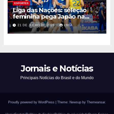
ESPORTES
Liga das Nações: seleção
feminina pega Japão na
quarta em 1º mata-mata
21 DE JULHO DE 2026
LIVIA
Jornais e Notícias
Principais Notícias do Brasil e do Mundo
Proudly powered by WordPress
|
Theme: Newsup by
Themeansar
.