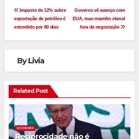
Navegação
Imposto de 12% sobre
Governo vê avanço com
exportação de petróleo é
EUA, mas mantém etanol
de
estendido por 60 dias
fora da negociação
Post
By
Livia
Related Post
ECONOMIA
Reciprocidade não é