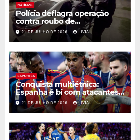
NOTÍCIAS
Polícia deflagra operação
contra roubo de
medicamentos oncológicos
21 DE JULHO DE 2026
LIVIA
ESPORTES
Conquista multiétnica:
Espanha é bi com atacantes
filhos de imigrantes
21 DE JULHO DE 2026
LIVIA