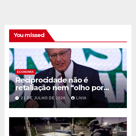
You missed
ECONOMIA
Reciprocidade não é
retaliação nem “olho por
olho”, diz Alckmin
21 DE JULHO DE 2026
LIVIA