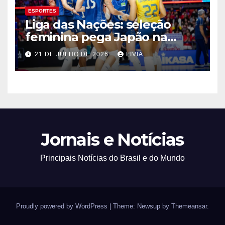
ESPORTES
Liga das Nações: seleção
feminina pega Japão na
quarta em 1º mata-mata
21 DE JULHO DE 2026
LIVIA
Jornais e Notícias
Principais Notícias do Brasil e do Mundo
Proudly powered by WordPress
|
Theme: Newsup by
Themeansar
.