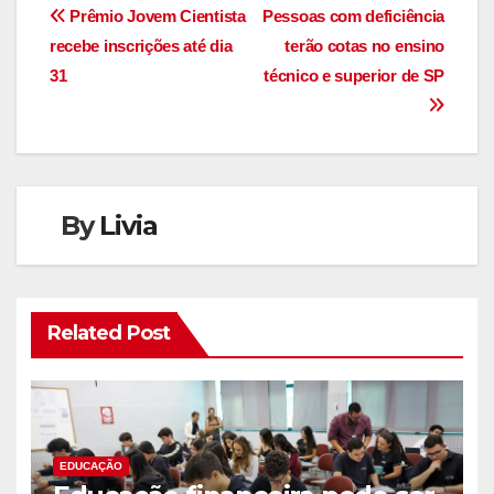
Navegação
Prêmio Jovem Cientista
Pessoas com deficiência
recebe inscrições até dia
terão cotas no ensino
de
31
técnico e superior de SP
Post
By
Livia
Related Post
EDUCAÇÃO