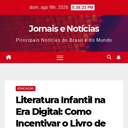
Skip
dom. ago 9th, 2026
5:38:24 PM
to
content
Jornais e Notícias
Principais Notícias do Brasil e do Mundo
EDUCAÇÃO
Literatura Infantil na
Era Digital: Como
Incentivar o Livro de