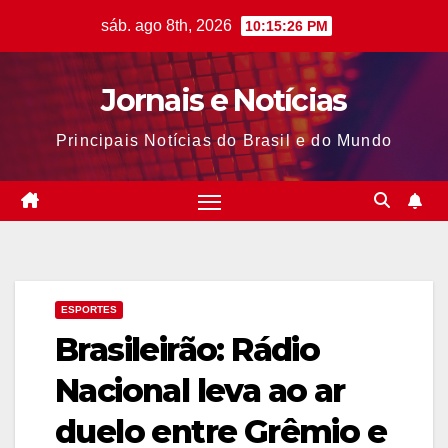
Skip
sáb. ago 8th, 2026
10:15:27 PM
to
content
Jornais e Notícias
Principais Notícias do Brasil e do Mundo
ESPORTES
Brasileirão: Rádio
Nacional leva ao ar
duelo entre Grêmio e