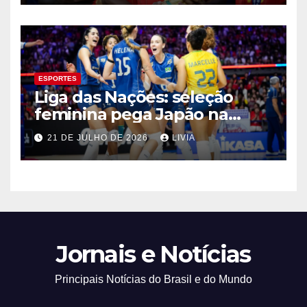
ESPORTES
Liga das Nações: seleção
feminina pega Japão na
quarta em 1º mata-mata
21 DE JULHO DE 2026
LIVIA
Jornais e Notícias
Principais Notícias do Brasil e do Mundo