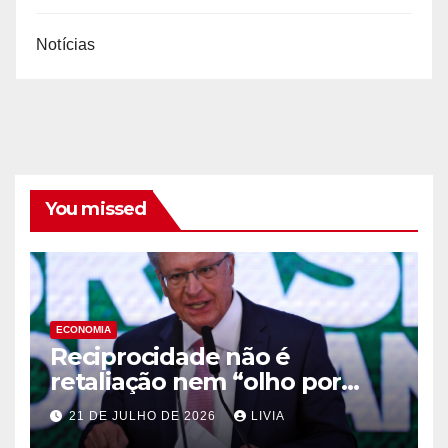
Notícias
You missed
ECONOMIA
Reciprocidade não é
retaliação nem “olho por
olho”, diz Alckmin
21 DE JULHO DE 2026
LIVIA