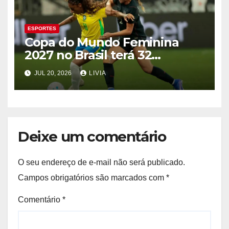
ESPORTES
Copa do Mundo Feminina
2027 no Brasil terá 32
seleções
JUL 20, 2026
LIVIA
Deixe um comentário
O seu endereço de e-mail não será publicado.
Campos obrigatórios são marcados com
*
Comentário
*