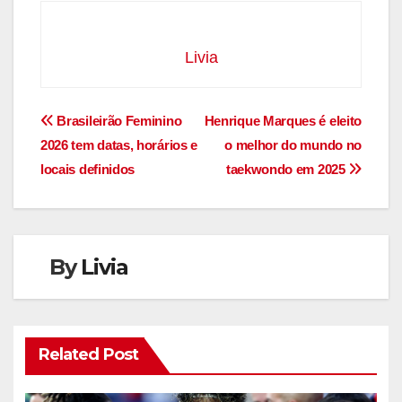
Livia
Navegação
Brasileirão Feminino
Henrique Marques é eleito
2026 tem datas, horários e
o melhor do mundo no
de
locais definidos
taekwondo em 2025
Post
By
Livia
Related Post