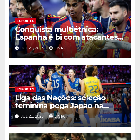
ESPORTES
Conquista multiétnica:
Espanha é bi com atacantes
filhos de imigrantes
JUL 21, 2026
LIVIA
ESPORTES
Liga das Nações: seleção
feminina pega Japão na
quarta em 1º mata-mata
JUL 21, 2026
LIVIA