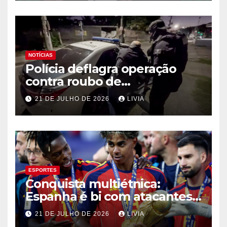
NOTÍCIAS
Polícia deflagra operação
contra roubo de
medicamentos oncológicos
21 DE JULHO DE 2026
LIVIA
ESPORTES
Conquista multiétnica:
Espanha é bi com atacantes
filhos de imigrantes
21 DE JULHO DE 2026
LIVIA