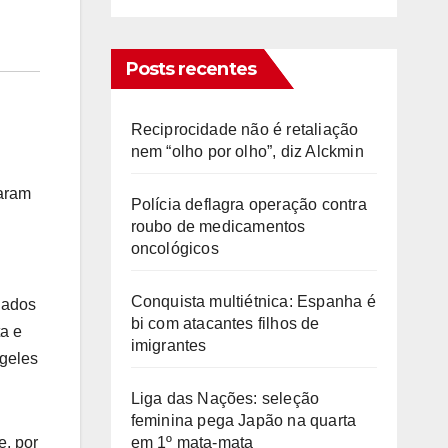
Posts recentes
Reciprocidade não é retaliação
nem “olho por olho”, diz Alckmin
caram
Polícia deflagra operação contra
roubo de medicamentos
oncológicos
Conquista multiétnica: Espanha é
liados
bi com atacantes filhos de
ta e
imigrantes
ngeles
Liga das Nações: seleção
feminina pega Japão na quarta
em 1º mata-mata
e, por