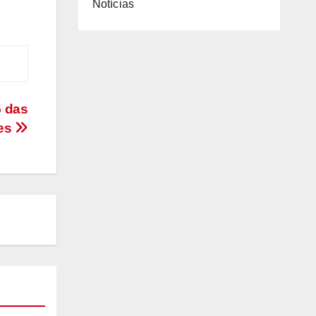
Notícias
5 das
res