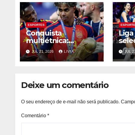
ESPORTES
ESPORT
Conquista
Liga
multiétnica:
sele
Espanha é bi com
pega
JUL 21, 2026
LIVIA
JUL 2
atacantes filhos de
quar
imigrantes
mat
Deixe um comentário
O seu endereço de e-mail não será publicado.
Campo
Comentário
*