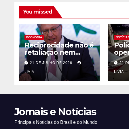
You missed
ECONOMIA
NOTÍCIA
Reciprocidade não é
Polí
retaliação nem
oper
“olho por olho”, diz
rou
21 DE JULHO DE 2026
21 D
Alckmin
med
LIVIA
onco
LIVIA
Jornais e Notícias
Principais Notícias do Brasil e do Mundo