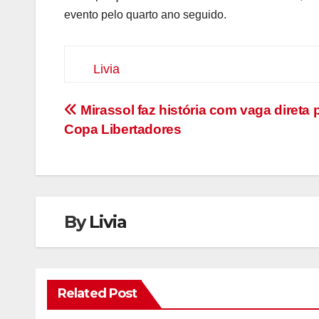
evento pelo quarto ano seguido.
Livia
Navegação
Mirassol faz história com vaga direta 
Copa Libertadores
de
Post
By
Livia
Related Post