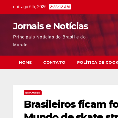
Skip
qui. ago 6th, 2026
2:36:13 AM
to
content
Jornais e Notícias
Principais Notícias do Brasil e do
Mundo
HOME
CONTATO
POLÍTICA DE COOK
ESPORTES
Brasileiros ficam f
Mundo de skate st