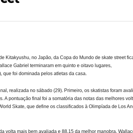
 de Kitakyushu, no Japão, da Copa do Mundo de skate street fi
llace Gabriel terminaram em quinto e oitavo lugares,
 que foi dominada pelos atletas da casa.
nal, realizada no sábado (29). Primeiro, os skatistas foram ava
s. A pontuação final foi a somatória das notas das melhores vol
World Skate, que define os classificados à Olimpíada de Los A
da volta mais bem avaliada e 88.15 da melhor manobra. Wallac