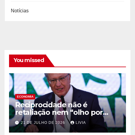
Notícias
You missed
ECONOMIA
Reciprocidade não é
retaliação nem “olho por
olho”, diz Alckmin
21 DE JULHO DE 2026
LIVIA