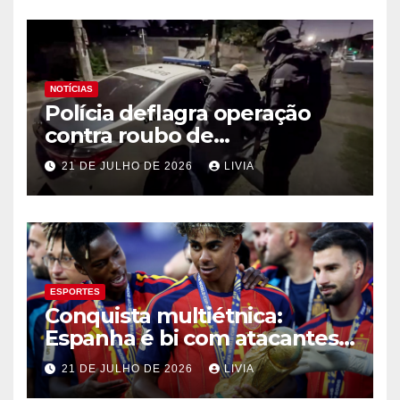
NOTÍCIAS
Polícia deflagra operação
contra roubo de
medicamentos oncológicos
21 DE JULHO DE 2026
LIVIA
ESPORTES
Conquista multiétnica:
Espanha é bi com atacantes
filhos de imigrantes
21 DE JULHO DE 2026
LIVIA