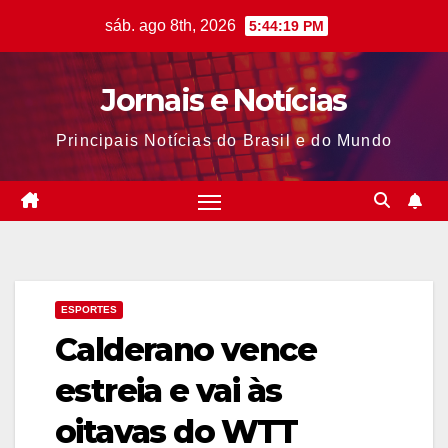
Skip
sáb. ago 8th, 2026
5:44:20 PM
to
content
Jornais e Notícias
Principais Notícias do Brasil e do Mundo
ESPORTES
Calderano vence
estreia e vai às
oitavas do WTT