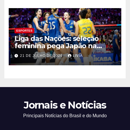
ESPORTES
Liga das Nações: seleção
feminina pega Japão na
quarta em 1º mata-mata
21 DE JULHO DE 2026
LIVIA
Jornais e Notícias
Principais Notícias do Brasil e do Mundo