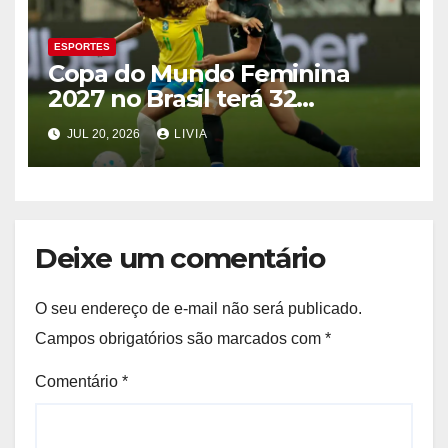
ESPORTES
Copa do Mundo Feminina
2027 no Brasil terá 32
seleções
JUL 20, 2026
LIVIA
Deixe um comentário
O seu endereço de e-mail não será publicado.
Campos obrigatórios são marcados com
*
Comentário
*