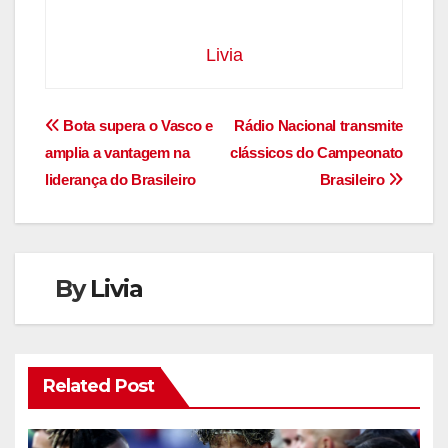
Livia
Navegação
Bota supera o Vasco e
Rádio Nacional transmite
amplia a vantagem na
clássicos do Campeonato
de
liderança do Brasileiro
Brasileiro
Post
By
Livia
Related Post