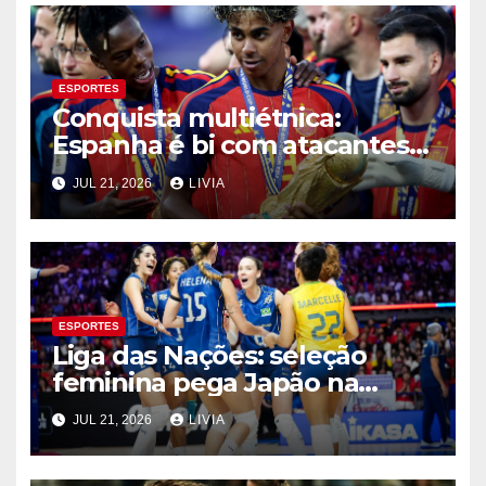
ESPORTES
Conquista multiétnica:
Espanha é bi com atacantes
filhos de imigrantes
JUL 21, 2026
LIVIA
ESPORTES
Liga das Nações: seleção
feminina pega Japão na
quarta em 1º mata-mata
JUL 21, 2026
LIVIA