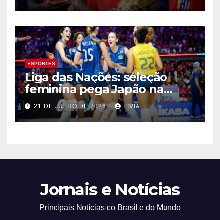
ESPORTES
Liga das Nações: seleção
feminina pega Japão na
quarta em 1º mata-mata
21 DE JULHO DE 2026
LIVIA
Jornais e Notícias
Principais Notícias do Brasil e do Mundo