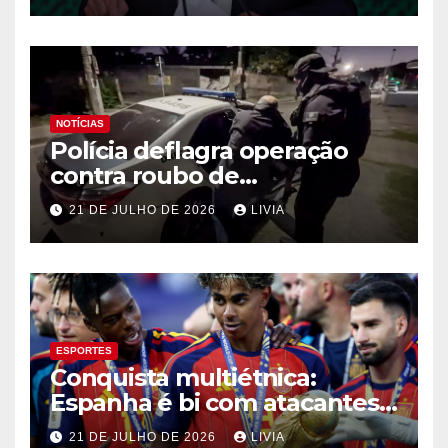
NOTÍCIAS
Polícia deflagra operação
contra roubo de
medicamentos oncológicos
21 DE JULHO DE 2026
LIVIA
ESPORTES
Conquista multiétnica:
Espanha é bi com atacantes
filhos de imigrantes
21 DE JULHO DE 2026
LIVIA