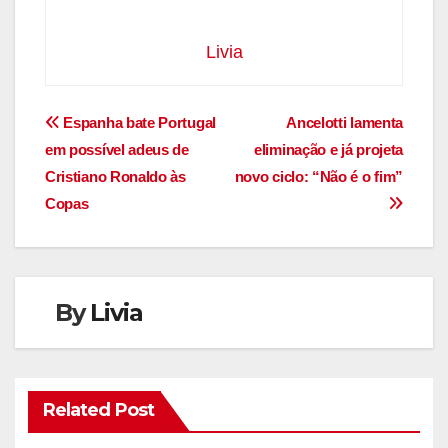
Livia
Navegação
Espanha bate Portugal
Ancelotti lamenta
em possível adeus de
eliminação e já projeta
de
Cristiano Ronaldo às
novo ciclo: “Não é o fim”
Post
Copas
By
Livia
Related Post