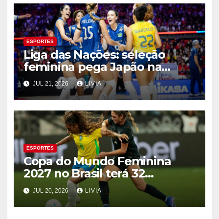
ESPORTES
Liga das Nações: seleção
feminina pega Japão na
quarta em 1º mata-mata
JUL 21, 2026
LIVIA
ESPORTES
Copa do Mundo Feminina
2027 no Brasil terá 32
seleções
JUL 20, 2026
LIVIA