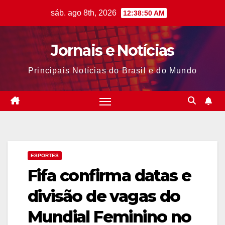
Skip
sáb. ago 8th, 2026
12:38:51 AM
to
content
Jornais e Notícias
Principais Notícias do Brasil e do Mundo
ESPORTES
Fifa confirma datas e
divisão de vagas do
Mundial Feminino no