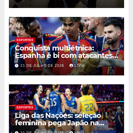
ESPORTES
Conquista multiétnica:
Espanha é bi com atacantes
filhos de imigrantes
21 DE JULHO DE 2026
LIVIA
ESPORTES
Liga das Nações: seleção
feminina pega Japão na
quarta em 1º mata-mata