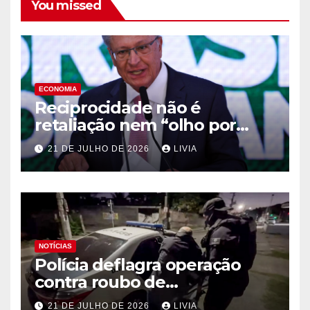
You missed
ECONOMIA
Reciprocidade não é
retaliação nem “olho por
olho”, diz Alckmin
21 DE JULHO DE 2026
LIVIA
NOTÍCIAS
Polícia deflagra operação
contra roubo de
medicamentos oncológicos
21 DE JULHO DE 2026
LIVIA