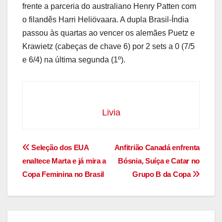
frente a parceria do australiano Henry Patten com
o filandês Harri Heliövaara. A dupla Brasil-Índia
passou às quartas ao vencer os alemães Puetz e
Krawietz (cabeças de chave 6) por 2 sets a 0 (7/5
e 6/4) na última segunda (1º).
Livia
Navegação
Seleção dos EUA
Anfitrião Canadá enfrenta
enaltece Marta e já mira a
Bósnia, Suíça e Catar no
de
Copa Feminina no Brasil
Grupo B da Copa
Post