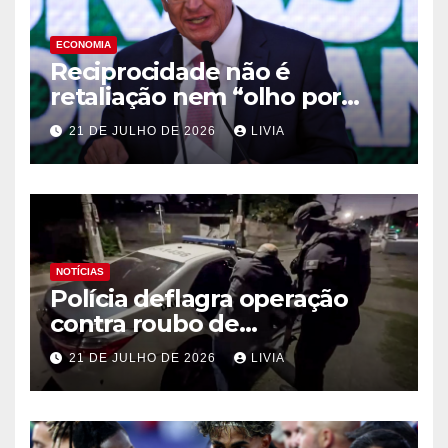
ECONOMIA
Reciprocidade não é
retaliação nem “olho por
olho”, diz Alckmin
21 DE JULHO DE 2026
LIVIA
NOTÍCIAS
Polícia deflagra operação
contra roubo de
medicamentos oncológicos
21 DE JULHO DE 2026
LIVIA