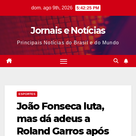
Skip
dom. ago 9th, 2026
5:42:26 PM
to
content
Jornais e Notícias
Principais Notícias do Brasil e do Mundo
ESPORTES
João Fonseca luta,
mas dá adeus a
Roland Garros após