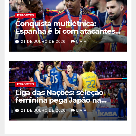
ESPORTES
Conquista multiétnica:
Espanha é bi com atacantes
filhos de imigrantes
21 DE JULHO DE 2026
LIVIA
ESPORTES
Liga das Nações: seleção
feminina pega Japão na
quarta em 1º mata-mata
21 DE JULHO DE 2026
LIVIA