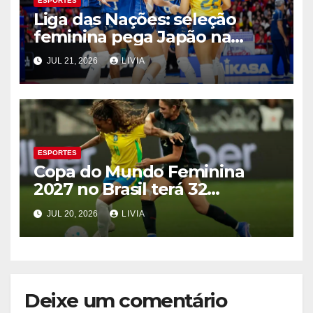
ESPORTES
Liga das Nações: seleção
feminina pega Japão na
quarta em 1º mata-mata
JUL 21, 2026
LIVIA
ESPORTES
Copa do Mundo Feminina
2027 no Brasil terá 32
seleções
JUL 20, 2026
LIVIA
Deixe um comentário