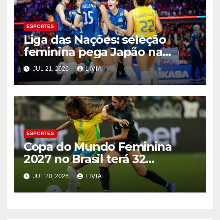
ESPORTES
Liga das Nações: seleção
feminina pega Japão na
quarta em 1º mata-mata
JUL 21, 2026
LIVIA
ESPORTES
Copa do Mundo Feminina
2027 no Brasil terá 32
seleções
JUL 20, 2026
LIVIA