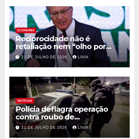
ECONOMIA
Reciprocidade não é
retaliação nem “olho por
olho”, diz Alckmin
21 DE JULHO DE 2026
LIVIA
NOTÍCIAS
Polícia deflagra operação
contra roubo de
medicamentos oncológicos
21 DE JULHO DE 2026
LIVIA