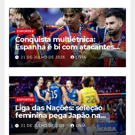
ESPORTES
Conquista multiétnica:
Espanha é bi com atacantes
filhos de imigrantes
21 DE JULHO DE 2026
LIVIA
ESPORTES
Liga das Nações: seleção
feminina pega Japão na
quarta em 1º mata-mata
21 DE JULHO DE 2026
LIVIA