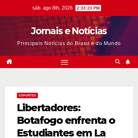
Skip
sáb. ago 8th, 2026
2:33:23 PM
to
content
Jornais e Notícias
Principais Notícias do Brasil e do Mundo
ESPORTES
Libertadores:
Botafogo enfrenta o
Estudiantes em La