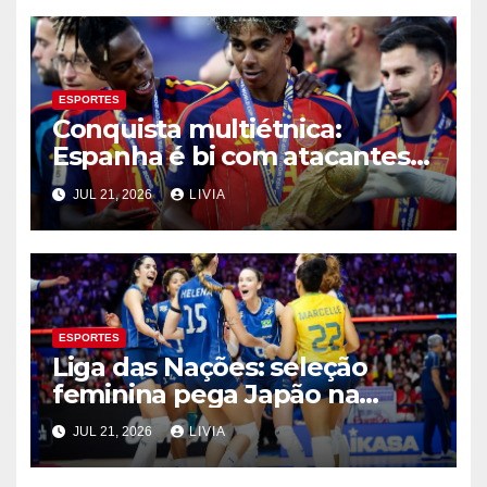
ESPORTES
Conquista multiétnica:
Espanha é bi com atacantes
filhos de imigrantes
JUL 21, 2026
LIVIA
ESPORTES
Liga das Nações: seleção
feminina pega Japão na
quarta em 1º mata-mata
JUL 21, 2026
LIVIA