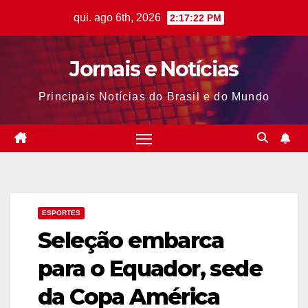
Skip
qui. ago 6th, 2026
2:17:23 PM
to
content
Jornais e Notícias
Principais Notícias do Brasil e do Mundo
ESPORTES
Seleção embarca
para o Equador, sede
da Copa América