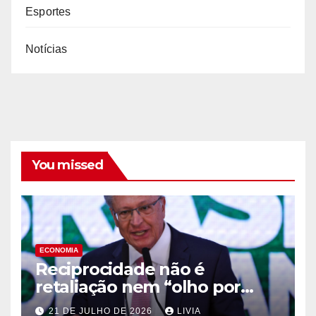
Esportes
Notícias
You missed
ECONOMIA
Reciprocidade não é
retaliação nem “olho por
olho”, diz Alckmin
21 DE JULHO DE 2026
LIVIA