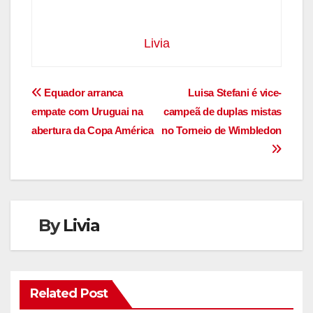
Livia
Navegação
Equador arranca
Luisa Stefani é vice-
empate com Uruguai na
campeã de duplas mistas
de
abertura da Copa América
no Torneio de Wimbledon
Post
By
Livia
Related Post