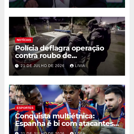
NOTÍCIAS
Polícia deflagra operação
contra roubo de
medicamentos oncológicos
21 DE JULHO DE 2026
LIVIA
ESPORTES
Conquista multiétnica:
Espanha é bi com atacantes
filhos de imigrantes
21 DE JULHO DE 2026
LIVIA