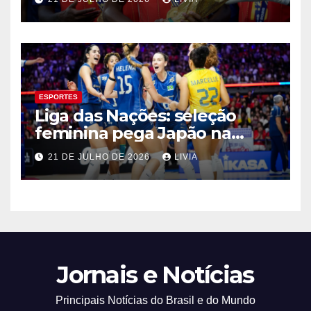
ESPORTES
Liga das Nações: seleção
feminina pega Japão na
quarta em 1º mata-mata
21 DE JULHO DE 2026
LIVIA
Jornais e Notícias
Principais Notícias do Brasil e do Mundo