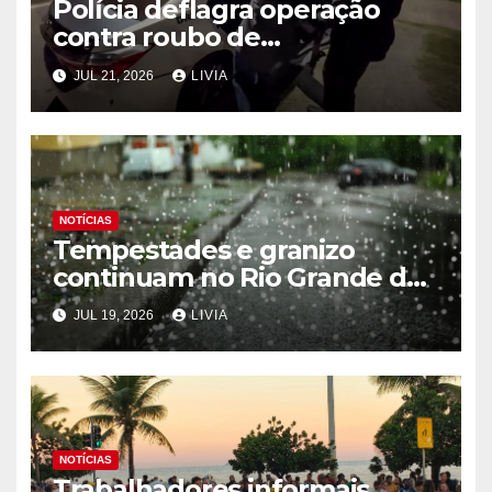
Polícia deflagra operação
contra roubo de
medicamentos oncológicos
JUL 21, 2026
LIVIA
NOTÍCIAS
Tempestades e granizo
continuam no Rio Grande do
Sul
JUL 19, 2026
LIVIA
NOTÍCIAS
Trabalhadores informais