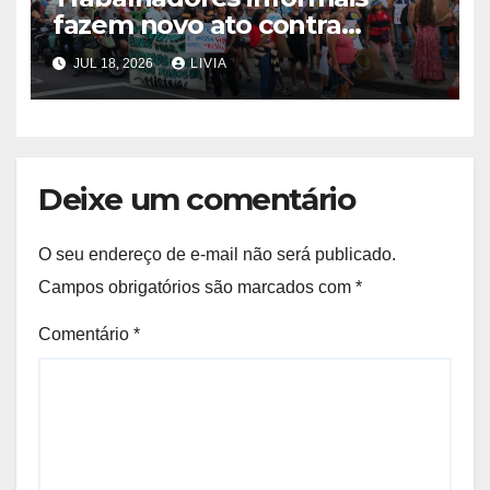
fazem novo ato contra
programa Tolerância Zero
JUL 18, 2026
LIVIA
Deixe um comentário
O seu endereço de e-mail não será publicado.
Campos obrigatórios são marcados com
*
Comentário
*