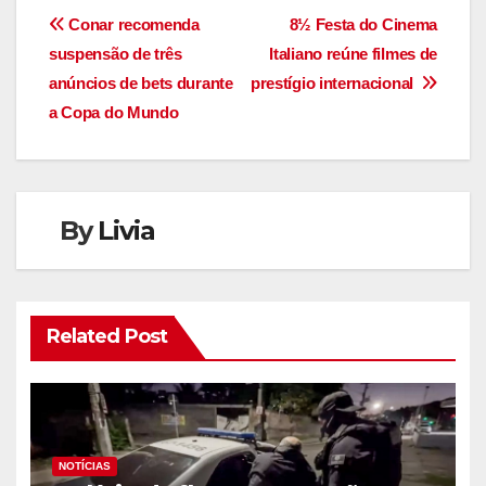
Navegação
Conar recomenda
8½ Festa do Cinema
suspensão de três
Italiano reúne filmes de
de
anúncios de bets durante
prestígio internacional
Post
a Copa do Mundo
By
Livia
Related Post
NOTÍCIAS