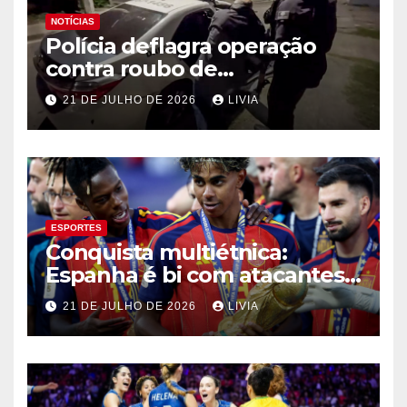
NOTÍCIAS
Polícia deflagra operação
contra roubo de
medicamentos oncológicos
21 DE JULHO DE 2026
LIVIA
ESPORTES
Conquista multiétnica:
Espanha é bi com atacantes
filhos de imigrantes
21 DE JULHO DE 2026
LIVIA