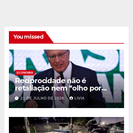
You missed
ECONOMIA
Reciprocidade não é
retaliação nem “olho por
olho”, diz Alckmin
21 DE JULHO DE 2026
LIVIA