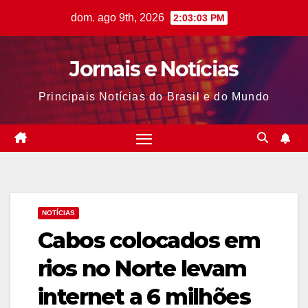
Skip
dom. ago 9th, 2026
2:03:04 PM
to
content
Jornais e Notícias
Principais Notícias do Brasil e do Mundo
NOTÍCIAS
Cabos colocados em
rios no Norte levam
internet a 6 milhões