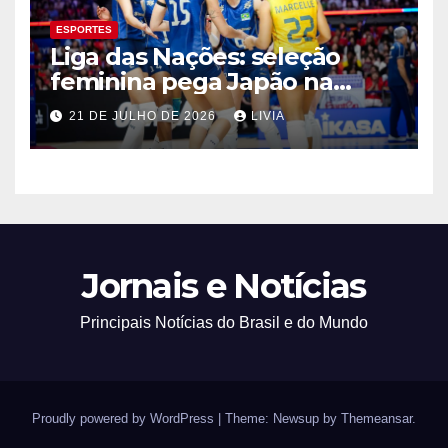
ESPORTES
Liga das Nações: seleção
feminina pega Japão na
quarta em 1º mata-mata
21 DE JULHO DE 2026
LIVIA
Jornais e Notícias
Principais Notícias do Brasil e do Mundo
Proudly powered by WordPress
|
Theme: Newsup by
Themeansar
.