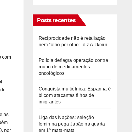
Posts recentes
Reciprocidade não é retaliação
nem “olho por olho”, diz Alckmin
os com
Polícia deflagra operação contra
roubo de medicamentos
oncológicos
4.
Conquista multiétnica: Espanha é
 do
bi com atacantes filhos de
imigrantes
celas
Liga das Nações: seleção
mbém
feminina pega Japão na quarta
em 1º mata-mata
, por