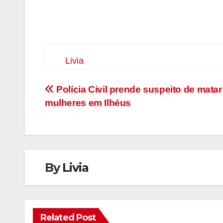
Livia
Navegação
Polícia Civil prende suspeito de matar
mulheres em Ilhéus
de
Post
By
Livia
Related Post