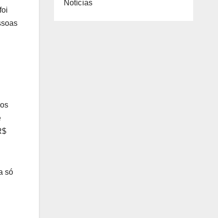
Notícias
foi
ssoas
ros
e
R$
a só