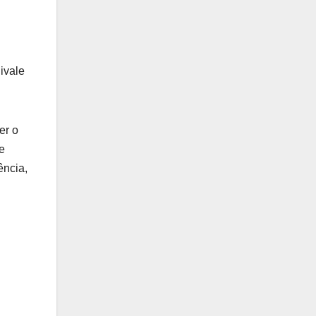
ivale
er o
e
ência,