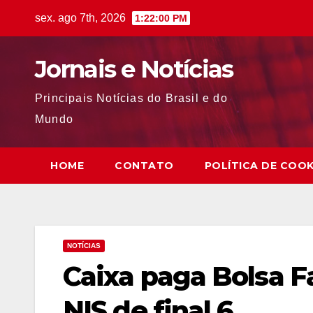
Skip
sex. ago 7th, 2026
1:22:01 PM
to
content
Jornais e Notícias
Principais Notícias do Brasil e do
Mundo
HOME
CONTATO
POLÍTICA DE COOK
NOTÍCIAS
Caixa paga Bolsa F
NIS de final 6