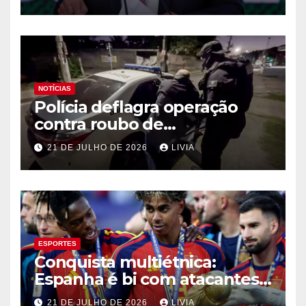
NOTÍCIAS
Polícia deflagra operação
contra roubo de
medicamentos oncológicos
21 DE JULHO DE 2026
LIVIA
ESPORTES
Conquista multiétnica:
Espanha é bi com atacantes
filhos de imigrantes
21 DE JULHO DE 2026
LIVIA