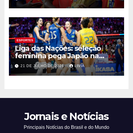
ESPORTES
Liga das Nações: seleção
feminina pega Japão na
quarta em 1º mata-mata
21 DE JULHO DE 2026
LIVIA
Jornais e Notícias
Principais Notícias do Brasil e do Mundo