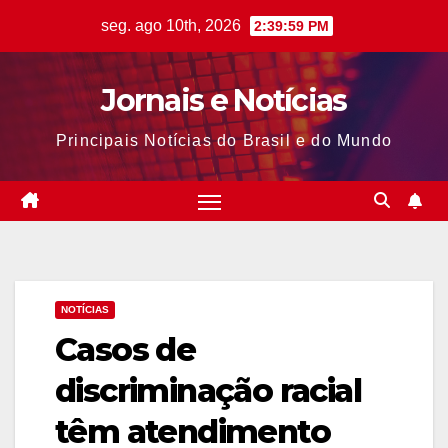
Skip
seg. ago 10th, 2026
2:40:00 PM
to
content
Jornais e Notícias
Principais Notícias do Brasil e do Mundo
NOTÍCIAS
Casos de
discriminação racial
têm atendimento