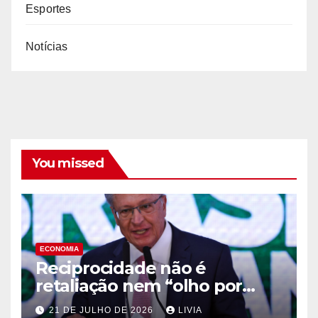
Esportes
Notícias
You missed
ECONOMIA
Reciprocidade não é
retaliação nem “olho por
olho”, diz Alckmin
21 DE JULHO DE 2026
LIVIA