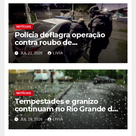
NOTÍCIAS
Polícia deflagra operação
contra roubo de
medicamentos oncológicos
JUL 21, 2026
LIVIA
NOTÍCIAS
Tempestades e granizo
continuam no Rio Grande do
Sul
JUL 19, 2026
LIVIA