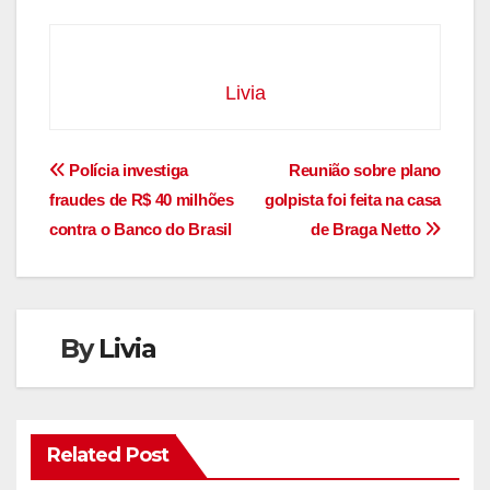
Livia
Navegação
Polícia investiga
Reunião sobre plano
fraudes de R$ 40 milhões
golpista foi feita na casa
de
contra o Banco do Brasil
de Braga Netto
Post
By
Livia
Related Post