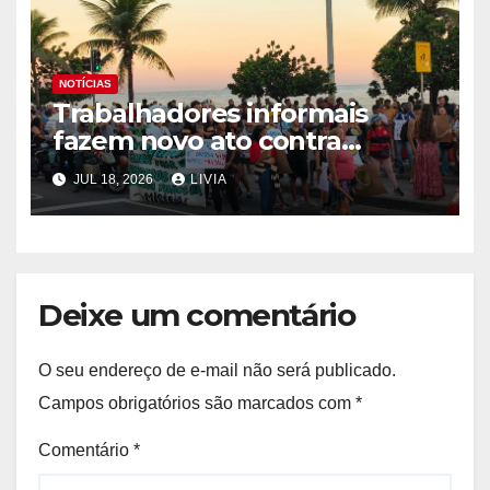
NOTÍCIAS
Trabalhadores informais
fazem novo ato contra
programa Tolerância Zero
JUL 18, 2026
LIVIA
Deixe um comentário
O seu endereço de e-mail não será publicado.
Campos obrigatórios são marcados com
*
Comentário
*