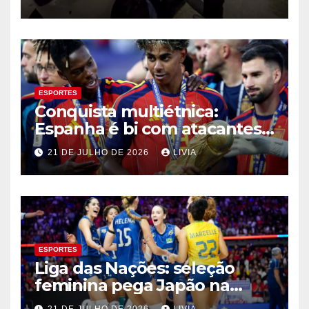
ESPORTES
Conquista multiétnica:
Espanha é bi com atacantes
filhos de imigrantes
21 DE JULHO DE 2026
LIVIA
ESPORTES
Liga das Nações: seleção
feminina pega Japão na
quarta em 1º mata-mata