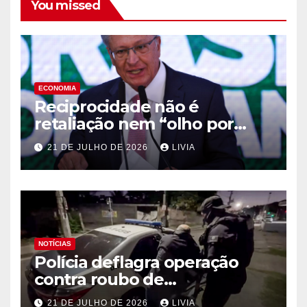
You missed
ECONOMIA
Reciprocidade não é
retaliação nem “olho por
olho”, diz Alckmin
21 DE JULHO DE 2026
LIVIA
NOTÍCIAS
Polícia deflagra operação
contra roubo de
medicamentos oncológicos
21 DE JULHO DE 2026
LIVIA