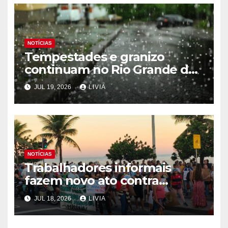
NOTÍCIAS
Tempestades e granizo
continuam no Rio Grande do
Sul
JUL 19, 2026
LIVIA
NOTÍCIAS
Trabalhadores informais
fazem novo ato contra
programa Tolerância Zero
JUL 18, 2026
LIVIA