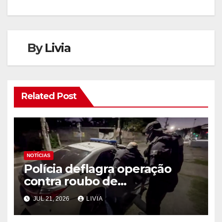
By
Livia
Related Post
NOTÍCIAS
Polícia deflagra operação
contra roubo de
medicamentos oncológicos
JUL 21, 2026
LIVIA