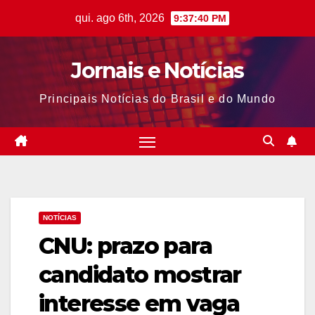
Skip
qui. ago 6th, 2026
9:37:41 PM
to
content
Jornais e Notícias
Principais Notícias do Brasil e do Mundo
NOTÍCIAS
CNU: prazo para
candidato mostrar
interesse em vaga