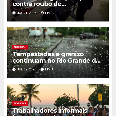
contra roubo de
medicamentos oncológicos
JUL 21, 2026
LIVIA
NOTÍCIAS
Tempestades e granizo
continuam no Rio Grande do
Sul
JUL 19, 2026
LIVIA
NOTÍCIAS
Trabalhadores informais