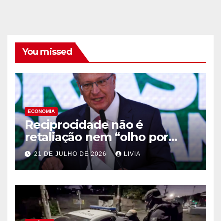
You missed
ECONOMIA
Reciprocidade não é
retaliação nem “olho por
olho”, diz Alckmin
21 DE JULHO DE 2026
LIVIA