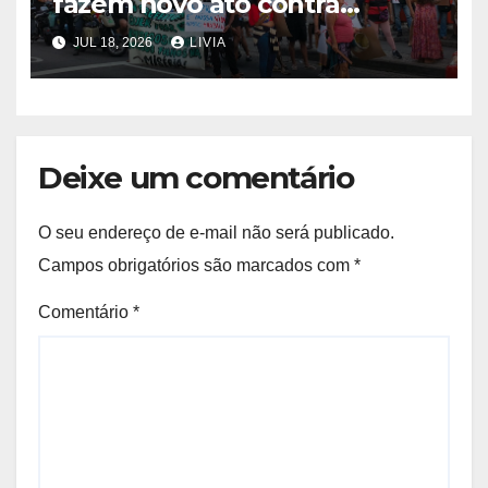
fazem novo ato contra
programa Tolerância Zero
JUL 18, 2026
LIVIA
Deixe um comentário
O seu endereço de e-mail não será publicado.
Campos obrigatórios são marcados com
*
Comentário
*