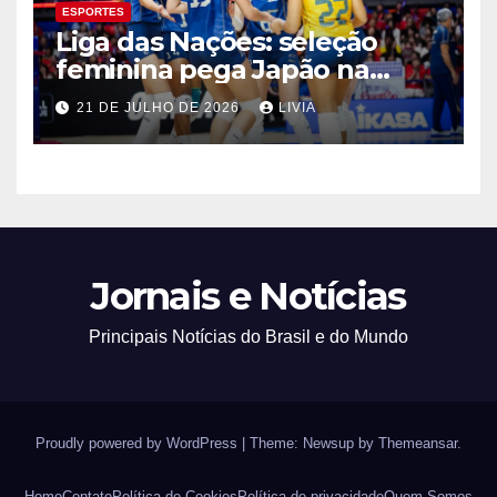
ESPORTES
Liga das Nações: seleção
feminina pega Japão na
quarta em 1º mata-mata
21 DE JULHO DE 2026
LIVIA
Jornais e Notícias
Principais Notícias do Brasil e do Mundo
Proudly powered by WordPress
|
Theme: Newsup by
Themeansar
.
Home
Contato
Política de Cookies
Política de privacidade
Quem Somos