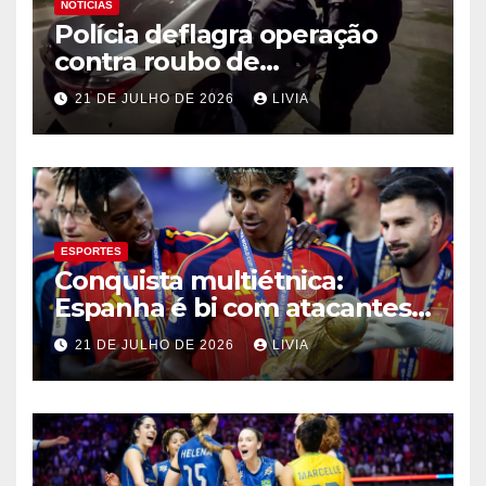
NOTÍCIAS
Polícia deflagra operação
contra roubo de
medicamentos oncológicos
21 DE JULHO DE 2026
LIVIA
ESPORTES
Conquista multiétnica:
Espanha é bi com atacantes
filhos de imigrantes
21 DE JULHO DE 2026
LIVIA