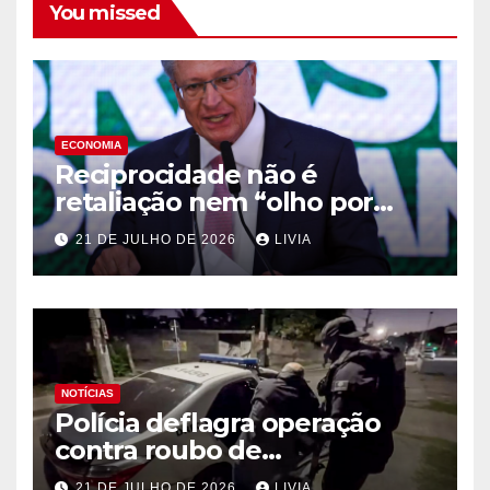
You missed
ECONOMIA
Reciprocidade não é
retaliação nem “olho por
olho”, diz Alckmin
21 DE JULHO DE 2026
LIVIA
NOTÍCIAS
Polícia deflagra operação
contra roubo de
medicamentos oncológicos
21 DE JULHO DE 2026
LIVIA