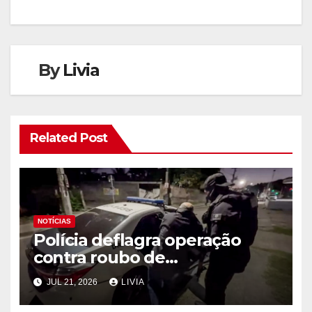
By
Livia
Related Post
NOTÍCIAS
Polícia deflagra operação
contra roubo de
medicamentos oncológicos
JUL 21, 2026
LIVIA