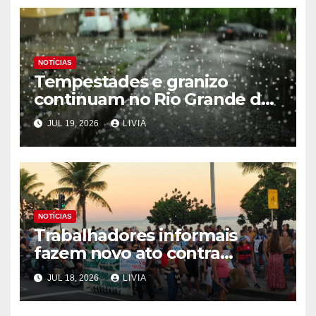
NOTÍCIAS
Tempestades e granizo
continuam no Rio Grande do
Sul
JUL 19, 2026
LIVIA
NOTÍCIAS
Trabalhadores informais
fazem novo ato contra
programa Tolerância Zero
JUL 18, 2026
LIVIA