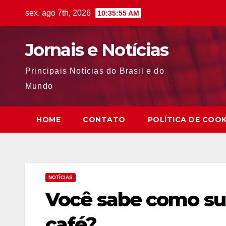
Skip
sex. ago 7th, 2026
10:35:56 AM
to
content
Jornais e Notícias
Principais Notícias do Brasil e do
Mundo
HOME
CONTATO
POLÍTICA DE COOK
NOTÍCIAS
Você sabe como su
café?