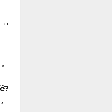
com o
tar
fé?
do