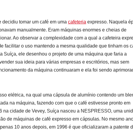
re decidiu tomar um café em uma
cafeteria
expresso. Naquela é
funcionavam manualmente. Eram máquinas enormes e cheias de
cionar. Ao observar a complexidade com a qual a cafeteira expr
e facilitar o uso mantendo a mesma qualidade que tinham os c
a a Suíça, ele desenhou o projeto de uma máquina que faria a
u vender sua ideia para várias empresas e escritórios, mas sem
ncionamento da máquina continuaram e ela foi sendo aprimora
esso elétrica, na qual uma cápsula de alumínio contendo um ble
tada na máquina, fazendo com que o café estivesse pronto em
986 na cidade de Vevey, Suíça nasceu a NESPRESSO, uma uni
ução de máquinas de café expresso em cápsulas. No mesmo ano
enas 10 anos depois, em 1996 é que oficializaram a patente 