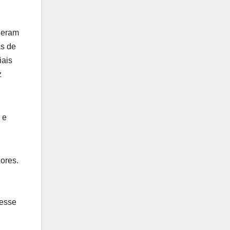
 eram
as de
iais
z
 e
ores.
desse