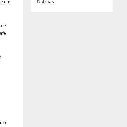
Notícias
je em
afé
afé
m
m o