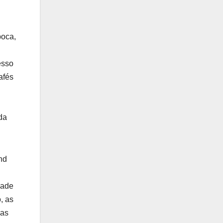
poca,
esso
afés
da
nd
dade
, as
das