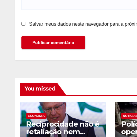
Salvar meus dados neste navegador para a próxi
You missed
ECONOMIA
NOTÍCIA
Reciprocidade não é
Polí
retaliação nem
oper