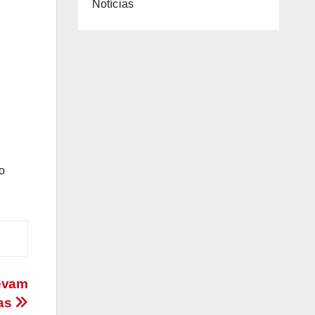
Notícias
o
levam
oas