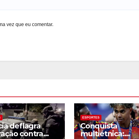
ma vez que eu comentar.
S
ESPORTES
cia deflagra
Conquista
ação contra
multiétnica: