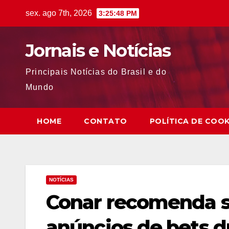
Skip
sex. ago 7th, 2026
3:25:49 PM
to
content
Jornais e Notícias
Principais Notícias do Brasil e do
Mundo
HOME
CONTATO
POLÍTICA DE COOK
NOTÍCIAS
Conar recomenda s
anúncios de bets 