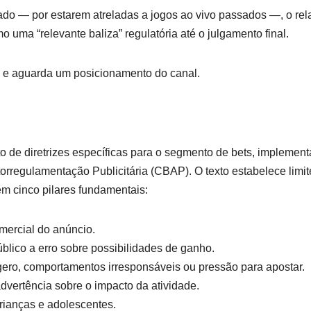
ado — por estarem atreladas a jogos ao vivo passados —, o rel
 uma “relevante baliza” regulatória até o julgamento final.
V e aguarda um posicionamento do canal.
 de diretrizes específicas para o segmento de bets, implemen
rregulamentação Publicitária (CBAP). O texto estabelece limit
em cinco pilares fundamentais:
omercial do anúncio.
úblico a erro sobre possibilidades de ganho.
gero, comportamentos irresponsáveis ou pressão para apostar.
advertência sobre o impacto da atividade.
crianças e adolescentes.