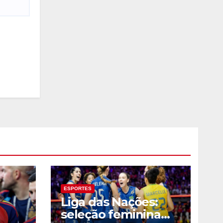
ESPORTES
Liga das Nações:
seleção feminina