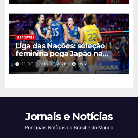
ESPORTES
Liga das Nações: seleção
feminina pega Japão na
quarta em 1º mata-mata
21 DE JULHO DE 2026
LIVIA
Jornais e Notícias
Principais Notícias do Brasil e do Mundo