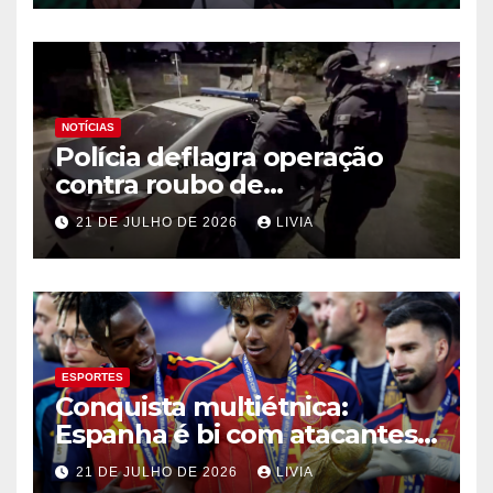
NOTÍCIAS
Polícia deflagra operação
contra roubo de
medicamentos oncológicos
21 DE JULHO DE 2026
LIVIA
ESPORTES
Conquista multiétnica:
Espanha é bi com atacantes
filhos de imigrantes
21 DE JULHO DE 2026
LIVIA