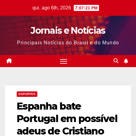
Skip
qui. ago 6th, 2026
7:07:22 PM
to
content
Jornais e Notícias
Principais Notícias do Brasil e do Mundo
ESPORTES
Espanha bate
Portugal em possível
adeus de Cristiano