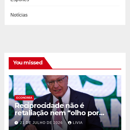
Notícias
You missed
ECONOMIA
Reciprocidade não é
retaliação nem “olho por
olho”, diz Alckmin
21 DE JULHO DE 2026
LIVIA