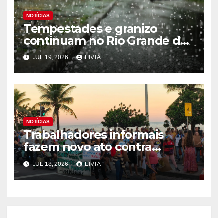
NOTÍCIAS
Tempestades e granizo
continuam no Rio Grande do
Sul
JUL 19, 2026
LIVIA
NOTÍCIAS
Trabalhadores informais
fazem novo ato contra
programa Tolerância Zero
JUL 18, 2026
LIVIA