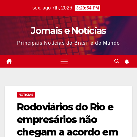
Skip
sex. ago 7th, 2026
3:29:54 PM
to
content
Jornais e Notícias
Principais Notícias do Brasil e do Mundo
NOTÍCIAS
Rodoviários do Rio e
empresários não
chegam a acordo em