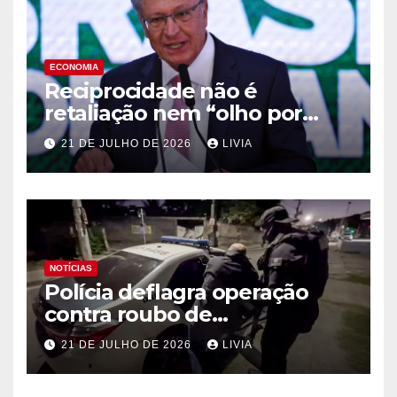
ECONOMIA
Reciprocidade não é
retaliação nem “olho por
olho”, diz Alckmin
21 DE JULHO DE 2026
LIVIA
NOTÍCIAS
Polícia deflagra operação
contra roubo de
medicamentos oncológicos
21 DE JULHO DE 2026
LIVIA