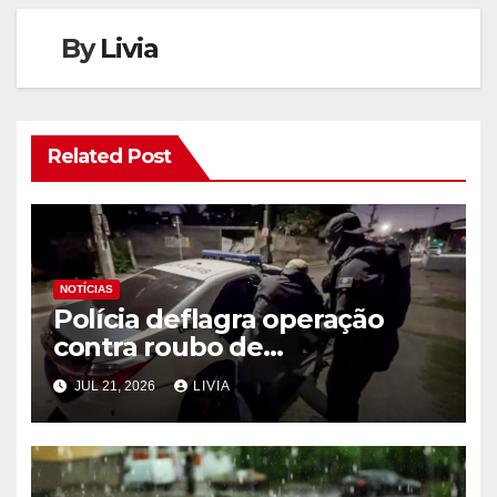
By
Livia
Related Post
NOTÍCIAS
Polícia deflagra operação
contra roubo de
medicamentos oncológicos
JUL 21, 2026
LIVIA