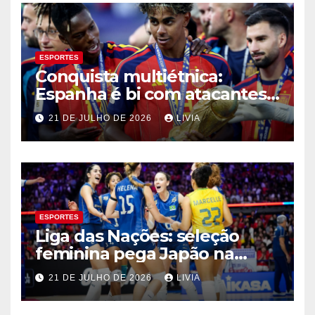
ESPORTES
Conquista multiétnica:
Espanha é bi com atacantes
filhos de imigrantes
21 DE JULHO DE 2026
LIVIA
ESPORTES
Liga das Nações: seleção
feminina pega Japão na
quarta em 1º mata-mata
21 DE JULHO DE 2026
LIVIA