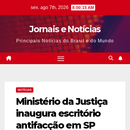
Skip
sex. ago 7th, 2026
8:00:16 AM
to
content
Jornais e Notícias
Principais Notícias do Brasil e do Mundo
NOTÍCIAS
Ministério da Justiça
inaugura escritório
antifacção em SP