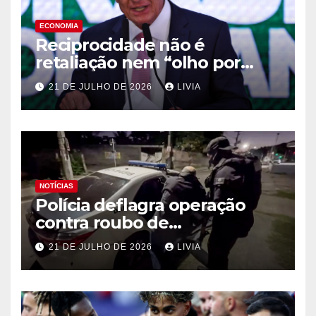
ECONOMIA
Reciprocidade não é
retaliação nem “olho por
olho”, diz Alckmin
21 DE JULHO DE 2026
LIVIA
NOTÍCIAS
Polícia deflagra operação
contra roubo de
medicamentos oncológicos
21 DE JULHO DE 2026
LIVIA