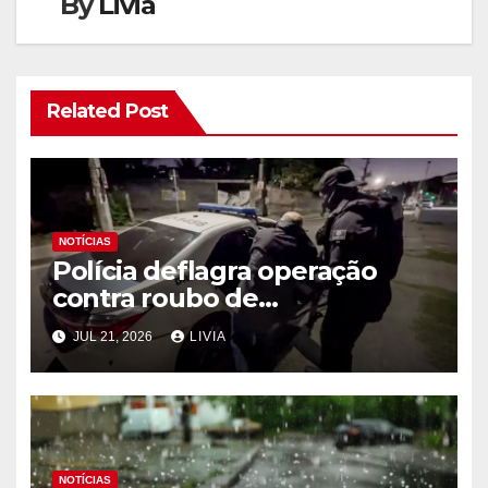
By
Livia
Related Post
NOTÍCIAS
Polícia deflagra operação
contra roubo de
medicamentos oncológicos
JUL 21, 2026
LIVIA
NOTÍCIAS