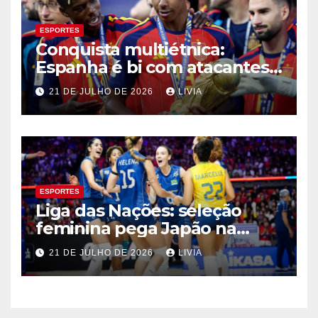
ESPORTES
Conquista multiétnica:
Espanha é bi com atacantes
filhos de imigrantes
21 DE JULHO DE 2026
LIVIA
ESPORTES
Liga das Nações: seleção
feminina pega Japão na
quarta em 1º mata-mata
21 DE JULHO DE 2026
LIVIA